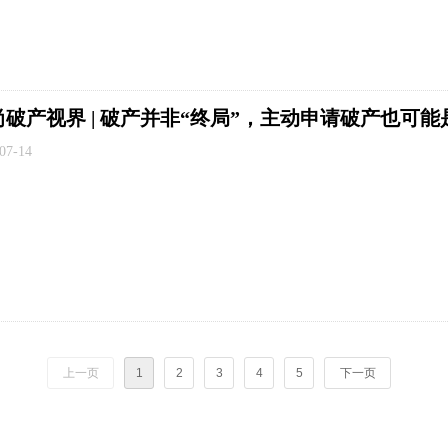
尚破产视界 | 破产并非“终局”，主动申请破产也可
07-14
上一页
1
2
3
4
5
下一页