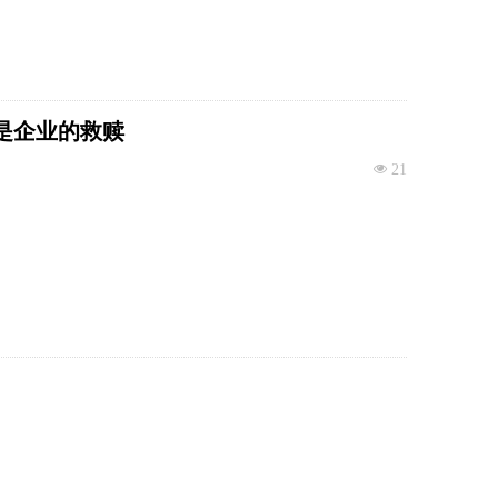
能是企业的救赎
넶
21