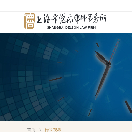
首页
ꄲ
德尚视界