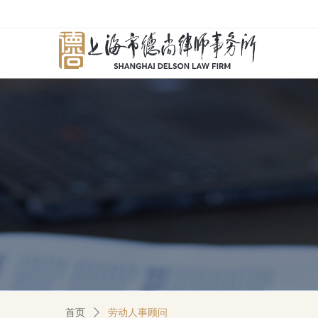
首页
ꄲ
劳动人事顾问